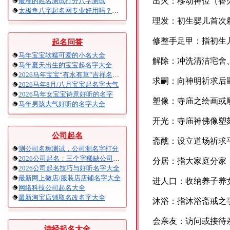
出火：移动神位（香
最准的姓名测试打分八字测试
太极鱼八字起名网专业好用吗？太极鱼起名怎么样？
理发：初生婴儿首次
修整手足甲：指初生
起名问答
马年宝宝软糯可爱的小名大全
解除：冲洗清洁宅舍
马年夏天出生的宝宝起名字大全
2026马年宝宝“有水有草”吉祥名字大全
求嗣：向神明祈求后
2026马年8月/八月宝宝起名字大气
2026马年女宝宝诗意好听的名字
塑像：寺庙之绘画或
马年男孩大气好听的名字大全
开光：寺庙神佛像塑
公司起名
斋醮：设立道场祈求
测公司名称测试，公司测名字打分
2026公司起名：三个字稀缺公司名大全
分居：指大家庭分家
2026公司起名技巧与好听名字大全
最新网上微店/服装店店铺名字大全
进人口：收纳养子养
网络科技公司起名大全
最新淘宝店铺取名改名字大全
沐浴：指沐浴斋戒之
会亲友：访问或接待
诗经起名大全