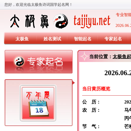
您好，欢迎光临太极鱼诗词国学起名网！
专业智能
2026
太极鱼
姓名测试
智能起名
专家起名
当前位置：
太极鱼
2026.
当日黄历概览
公 历：
2026 年 
农 历：
马年 五
丙午 甲午
节 气：
芒种:6