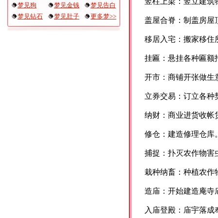
竖柱上梁：竖立建筑
梦见狗
梦见金钱
梦见告白
梦见钻石
梦见肚子
更多梦>>
盖屋合脊：制盖房屋
移居入宅：搬家移住
挂匾：悬挂各种匾额
开市：商铺开张做生
立券交易：订立各种
纳财：商业进货收帐
修仓：建造修理仓库
捕捉：扑灭农作物害
栽种纳畜：种植农作
造庙：开始建造庵寺
入庙登殿：庙宇落成