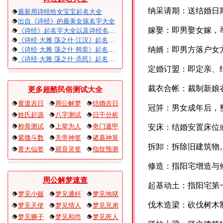
纳采请期：送结婚日
最新用诗经给女宝宝起名大全
出自《诗经》的最美女孩名字大全
嫁娶：即男娶女嫁，
《诗经》起名字大全以及诗经名句赏析
《诗经·大雅·荡之什·江汉》起名大全以及赏析
纳婿：即男方落户女
《诗经·大雅·荡之什·韩奕》起名大全以及赏析
《诗经·大雅·荡之什·烝民》起名大全以及赏析
定婚订盟：即定亲、
裁衣合帐：裁制新娘
更多超酷民俗测试大全
黄道吉日
周公解梦
结婚吉日
冠笄：男女成年后，
姓氏起源
八字测试
日干分析
称骨测试
上辈为人
奇门遁甲
安床：结婚安置床位
紫微斗数
关帝神签
诸葛神算
拆卸：拆除旧建筑物
黄大仙签
观音灵签
指纹预测
修造：指阳宅增造与
周公解梦速查
起基动土：指阳宅第
梦见小贩
梦见通奸
梦见地狱
伐木造梁：砍伐树木
梦见天使
梦见情人
梦见兄弟
梦见狮子
梦见和尚
梦见死人