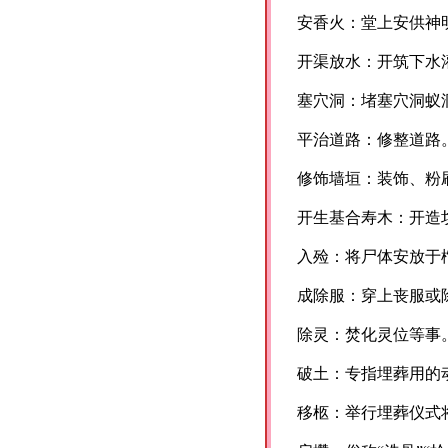
安香火：堂上安供神
开渠放水：开筑下水
塞穴洞：堵塞穴洞蚁
平治道路：修整道路
修饰墙垣：装饰、粉
开生基合寿木：开造
入殓：将尸体安放于
成除服：穿上丧服或
除灵：焚化灵位等事
破土：专指埋葬用的
移柩：举行埋葬仪式