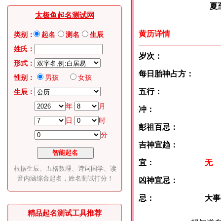
夏至:6月
太极鱼起名测试网
黄历详情
类别：
起名
测名
生辰
姓氏：
岁次：
形式：
每日胎神占方：
性别：
男孩
女孩
五行：
生辰：
年
月
冲：
日
时
彭祖百忌：
分
吉神宜趋：
宜：
无
根据生辰、五格数理、诗词国学、读
音内涵综合起名，姓名测试打分！
凶神宜忌：
忌：
大事
精品起名测试工具推荐