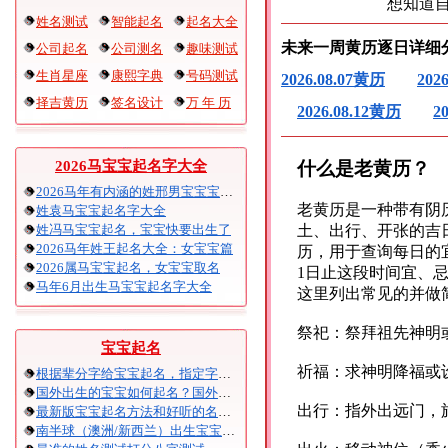
想知道
姓名测试
智能起名
起名大全
未来一周黄历逐日详细
公司起名
公司测名
趣味测试
生肖星座
康熙字典
号码测试
2026.08.07黄历
202
择吉黄历
签名设计
万 年 历
2026.08.12黄历
2
什么是老黄历？
2026马宝宝起名字大全
2026马年有内涵的姓邢男宝宝宝起名
老黄历是一种带有阴
姓袁马宝宝起名字大全
姓冯马宝宝起名，宝宝快要出生了
土、出行、开张的吉
2026马年姓王起名大全：女宝宝篇
历，用于查询每日的宜
2026属马宝宝起名，女宝宝取名
1日止这段时间宜、
马年6月出生马宝宝起名字大全
这里列出常见的并做
祭祀：祭拜祖先神明
宝宝起名
祈福：求神明降福或
根据辈分字给宝宝起名，指定字宝宝起名大全
国外出生的宝宝如何起名？国外出生宝宝八字起名时间怎么算？
出行：指外出远门，
最新版宝宝起名方法和好听的名字精选
南半球（澳洲/新西兰）出生宝宝五行八字起名以及时间推算