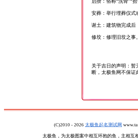
启攒：俗称“洗骨”“
安葬：举行埋葬仪式或
谢土：建筑物完成后
修坟：修理旧坟之事
关于吉日的声明：暂
断，太极鱼网不保证
(C)2010 - 2026
太极鱼起名测试网
www.tai
太极鱼，为太极图案中相互环抱的鱼，主相互