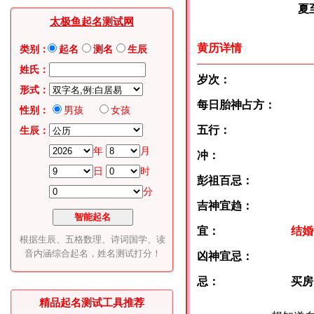
夏至:6月
太极鱼起名测试网
黄历详情
类别：
起名
测名
生辰
姓氏：
岁次：
形式：
每日胎神占方：
性别：
男孩
女孩
五行：
生辰：
年
月
冲：
日
时
彭祖百忌：
分
吉神宜趋：
宜：
结婚
根据生辰、五格数理、诗词国学、读
音内涵综合起名，姓名测试打分！
凶神宜忌：
忌：
买房
精品起名测试工具推荐