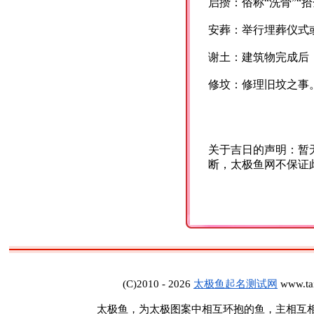
启攒：俗称“洗骨”“
安葬：举行埋葬仪式或
谢土：建筑物完成后
修坟：修理旧坟之事
关于吉日的声明：暂
断，太极鱼网不保证
(C)2010 - 2026
太极鱼起名测试网
www.tai
太极鱼，为太极图案中相互环抱的鱼，主相互