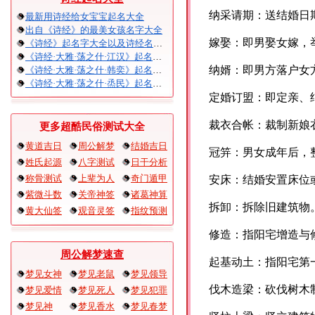
纳采请期：送结婚日
最新用诗经给女宝宝起名大全
出自《诗经》的最美女孩名字大全
嫁娶：即男娶女嫁，
《诗经》起名字大全以及诗经名句赏析
《诗经·大雅·荡之什·江汉》起名大全以及赏析
纳婿：即男方落户女
《诗经·大雅·荡之什·韩奕》起名大全以及赏析
《诗经·大雅·荡之什·烝民》起名大全以及赏析
定婚订盟：即定亲、
裁衣合帐：裁制新娘
更多超酷民俗测试大全
黄道吉日
周公解梦
结婚吉日
冠笄：男女成年后，
姓氏起源
八字测试
日干分析
称骨测试
上辈为人
奇门遁甲
安床：结婚安置床位
紫微斗数
关帝神签
诸葛神算
拆卸：拆除旧建筑物
黄大仙签
观音灵签
指纹预测
修造：指阳宅增造与
周公解梦速查
起基动土：指阳宅第
梦见女神
梦见老鼠
梦见领导
伐木造梁：砍伐树木
梦见爱情
梦见死人
梦见犯罪
梦见神
梦见香水
梦见春梦