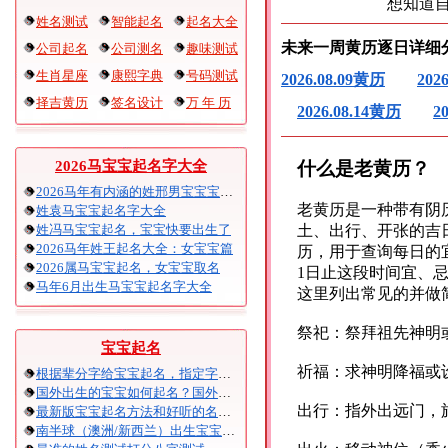
想知道
姓名测试
智能起名
起名大全
未来一周黄历逐日详细
公司起名
公司测名
趣味测试
生肖星座
康熙字典
号码测试
2026.08.09黄历
202
择吉黄历
签名设计
万 年 历
2026.08.14黄历
2
什么是老黄历？
2026马宝宝起名字大全
2026马年有内涵的姓邢男宝宝宝起名
老黄历是一种带有阴
姓袁马宝宝起名字大全
姓冯马宝宝起名，宝宝快要出生了
土、出行、开张的吉
2026马年姓王起名大全：女宝宝篇
历，用于查询每日的宜
2026属马宝宝起名，女宝宝取名
1日止这段时间宜、
马年6月出生马宝宝起名字大全
这里列出常见的并做
祭祀：祭拜祖先神明
宝宝起名
祈福：求神明降福或
根据辈分字给宝宝起名，指定字宝宝起名大全
国外出生的宝宝如何起名？国外出生宝宝八字起名时间怎么算？
出行：指外出远门，
最新版宝宝起名方法和好听的名字精选
南半球（澳洲/新西兰）出生宝宝五行八字起名以及时间推算