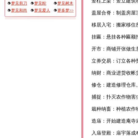
竖柱上梁：竖立建筑
梦见剪刀
梦见蛇
梦见树木
梦见和尚
梦见爱人
更多梦>>
盖屋合脊：制盖房屋
移居入宅：搬家移住
挂匾：悬挂各种匾额
开市：商铺开张做生
立券交易：订立各种
纳财：商业进货收帐
修仓：建造修理仓库
捕捉：扑灭农作物害
栽种纳畜：种植农作
造庙：开始建造庵寺
入庙登殿：庙宇落成