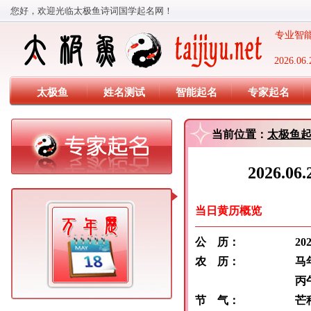
您好，欢迎光临太极鱼诗词国学起名网！
专业智能
2026
太极鱼
姓名测试
智能起名
专家起名
当前位置：
太极鱼
2026.
当日黄历概览
公 历：
2026 年 
农 历：
马年 五
丙午 甲午
节 气：
芒种:6