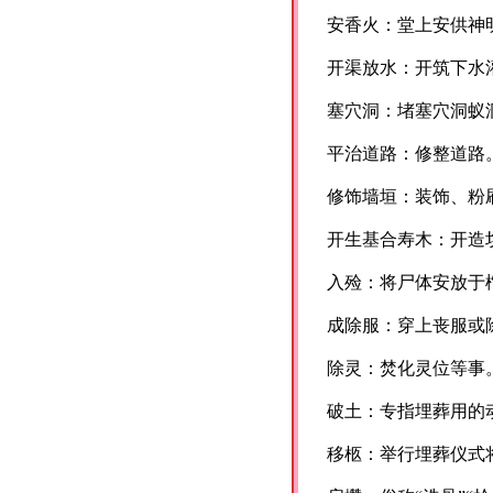
安香火：堂上安供神
开渠放水：开筑下水
塞穴洞：堵塞穴洞蚁
平治道路：修整道路
修饰墙垣：装饰、粉
开生基合寿木：开造
入殓：将尸体安放于
成除服：穿上丧服或
除灵：焚化灵位等事
破土：专指埋葬用的
移柩：举行埋葬仪式