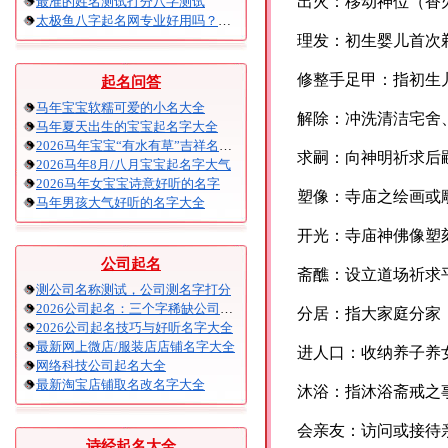
出火：移动神位（香
最准的姓名测试打分八字测试
太极鱼八字起名网专业好用吗？太极鱼起名怎么样？
理发：初生婴儿首次
修整手足甲：指初生
起名问答
马年宝宝软糯可爱的小名大全
解除：冲洗清洁宅舍
马年夏天出生的宝宝起名字大全
2026马年宝宝“有水有草”吉祥名字大全
求嗣：向神明祈求后
2026马年8月/八月宝宝起名字大气
2026马年女宝宝诗意好听的名字
塑像：寺庙之绘画或
马年男孩大气好听的名字大全
开光：寺庙神佛像塑
公司起名
斋醮：设立道场祈求
测公司名称测试，公司测名字打分
2026公司起名：三个字稀缺公司名大全
分居：指大家庭分家
2026公司起名技巧与好听名字大全
最新网上微店/服装店店铺名字大全
进人口：收纳养子养
网络科技公司起名大全
最新淘宝店铺取名改名字大全
沐浴：指沐浴斋戒之
会亲友：访问或接待
诗经起名大全