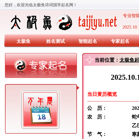
您好，欢迎光临太极鱼诗词国学起名网！
专业智能
2025
太极鱼
姓名测试
智能起名
专家起名
当前位置：
太极鱼
2025.
当日黄历概览
公 历：
2025 年 
农 历：
蛇年 八
乙巳 丙戌
节 气：
寒露:1