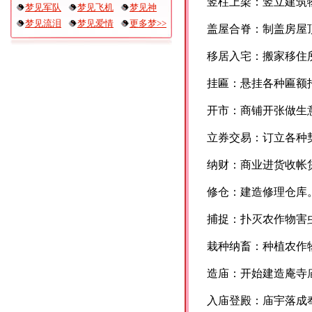
竖柱上梁：竖立建筑
梦见军队
梦见飞机
梦见神
梦见流泪
梦见爱情
更多梦>>
盖屋合脊：制盖房屋
移居入宅：搬家移住
挂匾：悬挂各种匾额
开市：商铺开张做生
立券交易：订立各种
纳财：商业进货收帐
修仓：建造修理仓库
捕捉：扑灭农作物害
栽种纳畜：种植农作
造庙：开始建造庵寺
入庙登殿：庙宇落成