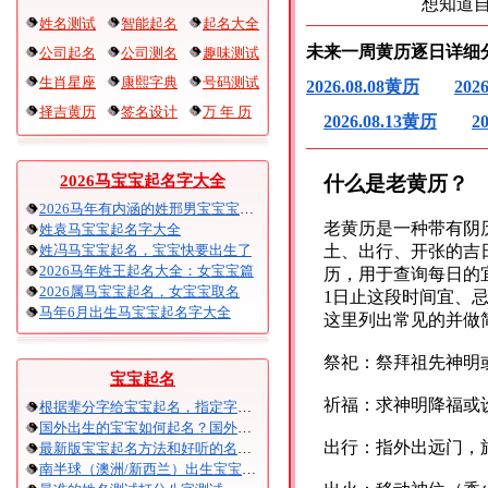
想知道
姓名测试
智能起名
起名大全
未来一周黄历逐日详细
公司起名
公司测名
趣味测试
生肖星座
康熙字典
号码测试
2026.08.08黄历
202
择吉黄历
签名设计
万 年 历
2026.08.13黄历
2
什么是老黄历？
2026马宝宝起名字大全
2026马年有内涵的姓邢男宝宝宝起名
老黄历是一种带有阴
姓袁马宝宝起名字大全
姓冯马宝宝起名，宝宝快要出生了
土、出行、开张的吉
2026马年姓王起名大全：女宝宝篇
历，用于查询每日的宜
2026属马宝宝起名，女宝宝取名
1日止这段时间宜、
马年6月出生马宝宝起名字大全
这里列出常见的并做
祭祀：祭拜祖先神明
宝宝起名
祈福：求神明降福或
根据辈分字给宝宝起名，指定字宝宝起名大全
国外出生的宝宝如何起名？国外出生宝宝八字起名时间怎么算？
出行：指外出远门，
最新版宝宝起名方法和好听的名字精选
南半球（澳洲/新西兰）出生宝宝五行八字起名以及时间推算