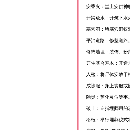
安香火：堂上安供神
开渠放水：开筑下水
塞穴洞：堵塞穴洞蚁
平治道路：修整道路
修饰墙垣：装饰、粉
开生基合寿木：开造
入殓：将尸体安放于
成除服：穿上丧服或
除灵：焚化灵位等事
破土：专指埋葬用的
移柩：举行埋葬仪式