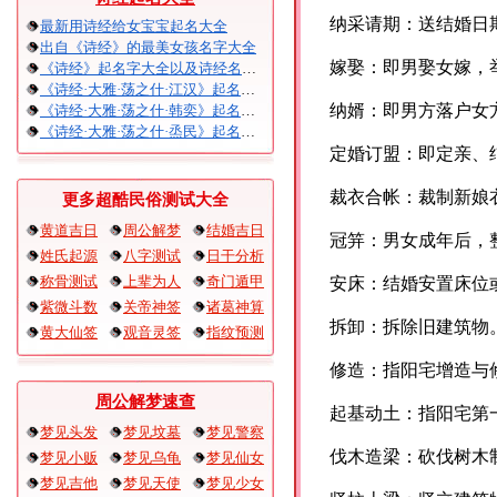
纳采请期：送结婚日
最新用诗经给女宝宝起名大全
出自《诗经》的最美女孩名字大全
嫁娶：即男娶女嫁，
《诗经》起名字大全以及诗经名句赏析
《诗经·大雅·荡之什·江汉》起名大全以及赏析
纳婿：即男方落户女
《诗经·大雅·荡之什·韩奕》起名大全以及赏析
《诗经·大雅·荡之什·烝民》起名大全以及赏析
定婚订盟：即定亲、
裁衣合帐：裁制新娘
更多超酷民俗测试大全
黄道吉日
周公解梦
结婚吉日
冠笄：男女成年后，
姓氏起源
八字测试
日干分析
称骨测试
上辈为人
奇门遁甲
安床：结婚安置床位
紫微斗数
关帝神签
诸葛神算
拆卸：拆除旧建筑物
黄大仙签
观音灵签
指纹预测
修造：指阳宅增造与
周公解梦速查
起基动土：指阳宅第
梦见头发
梦见坟墓
梦见警察
伐木造梁：砍伐树木
梦见小贩
梦见乌龟
梦见仙女
梦见吉他
梦见天使
梦见少女