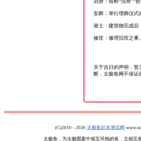
启攒：俗称“洗骨”“
安葬：举行埋葬仪式或
谢土：建筑物完成后
修坟：修理旧坟之事
关于吉日的声明：暂
断，太极鱼网不保证
(C)2010 - 2026
太极鱼起名测试网
www.tai
太极鱼，为太极图案中相互环抱的鱼，主相互