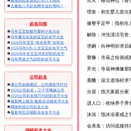
出火：移动神位（香
最准的姓名测试打分八字测试
太极鱼八字起名网专业好用吗？太极鱼起名怎么样？
理发：初生婴儿首次
修整手足甲：指初生
起名问答
马年宝宝软糯可爱的小名大全
解除：冲洗清洁宅舍
马年夏天出生的宝宝起名字大全
2026马年宝宝“有水有草”吉祥名字大全
求嗣：向神明祈求后
2026马年8月/八月宝宝起名字大气
2026马年女宝宝诗意好听的名字
塑像：寺庙之绘画或
马年男孩大气好听的名字大全
开光：寺庙神佛像塑
公司起名
斋醮：设立道场祈求
测公司名称测试，公司测名字打分
2026公司起名：三个字稀缺公司名大全
分居：指大家庭分家
2026公司起名技巧与好听名字大全
最新网上微店/服装店店铺名字大全
进人口：收纳养子养
网络科技公司起名大全
最新淘宝店铺取名改名字大全
沐浴：指沐浴斋戒之
会亲友：访问或接待
诗经起名大全