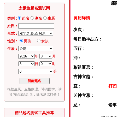
霜降:10月
太极鱼起名测试网
黄历详情
类别：
起名
测名
生辰
姓氏：
岁次：
形式：
每日胎神占方：
性别：
男孩
女孩
五行：
生辰：
年
月
冲：
日
时
彭祖百忌：
分
吉神宜趋：
宜：
打扫
根据生辰、五格数理、诗词国学、读
音内涵综合起名，姓名测试打分！
凶神宜忌：
忌：
诸事
精品起名测试工具推荐