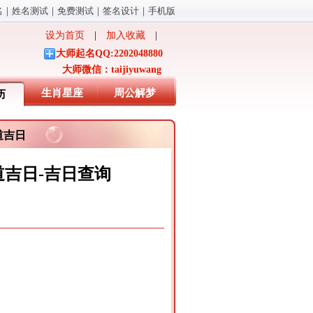
名
｜
姓名测试
｜
免费测试
｜
签名设计
｜
手机版
设为首页
|
加入收藏
|
大师起名QQ:2202048880
大师微信：taijiyuwang
生肖星座
周公解梦
历
黄道吉日
黄道吉日-吉日查询