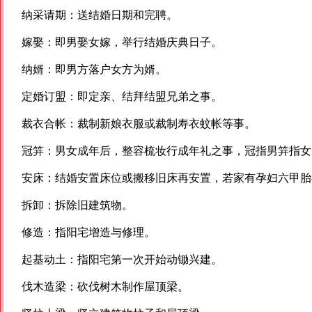
纳采请期：送结婚日期和完聘。
嫁娶：即男娶女嫁，举行结婚庆典日子。
纳婿：即男方落户女方为婿。
定婚订盟：即定亲、结拜结盟兄弟之事。
裁衣合帐：裁制新娘衣服或裁制寿衣蚊帐等事。
冠笄：男女成年后，整容梳妆行成年礼之事，冠指男笄指女
安床：结婚安置床位或搬移旧床再安置，若家有孕妇六甲胎
拆卸：拆除旧建筑物。
修造：指阳宅增造与修理。
起基动土：指阳宅第一次开始动锄兴建。
伐木造梁：砍伐树木制作屋顶梁。