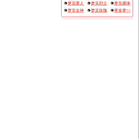
梦见爱人
梦见烈士
梦见裸体
梦见女神
梦见玫瑰
更多梦>>