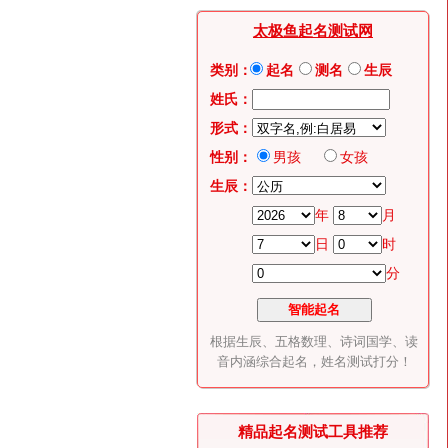
太极鱼起名测试网
类别：
起名
测名
生辰
姓氏：
形式：
性别：
男孩
女孩
生辰：
年
月
日
时
分
根据生辰、五格数理、诗词国学、读
音内涵综合起名，姓名测试打分！
精品起名测试工具推荐