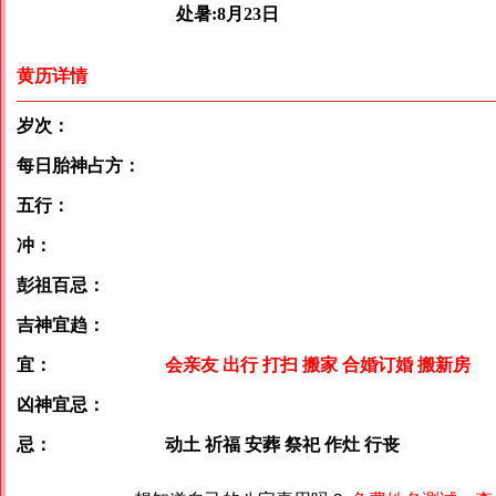
处暑:8月23日
黄历详情
岁次：
每日胎神占方：
五行：
冲：
彭祖百忌：
吉神宜趋：
宜：
会亲友 出行 打扫 搬家 合婚订婚 搬新房
凶神宜忌：
忌：
动土 祈福 安葬 祭祀 作灶 行丧