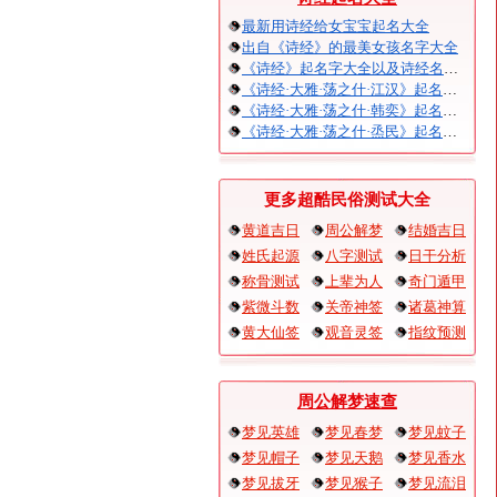
最新用诗经给女宝宝起名大全
出自《诗经》的最美女孩名字大全
《诗经》起名字大全以及诗经名句赏析
《诗经·大雅·荡之什·江汉》起名大全以及赏析
《诗经·大雅·荡之什·韩奕》起名大全以及赏析
《诗经·大雅·荡之什·烝民》起名大全以及赏析
更多超酷民俗测试大全
黄道吉日
周公解梦
结婚吉日
姓氏起源
八字测试
日干分析
称骨测试
上辈为人
奇门遁甲
紫微斗数
关帝神签
诸葛神算
黄大仙签
观音灵签
指纹预测
周公解梦速查
梦见英雄
梦见春梦
梦见蚊子
梦见帽子
梦见天鹅
梦见香水
梦见拔牙
梦见猴子
梦见流泪