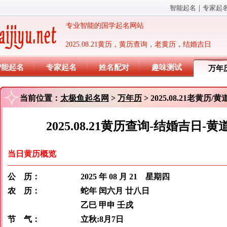
智能起名
｜
专家起
专业智能的国学起名网站
2025.08.21黄历，黄历查询，老黄历，结婚吉日
智能起名
专家起名
姓名配对
趣味测试
万年
当前位置：
太极鱼起名网
>
万年历
> 2025.08.21老黄历/
2025.08.21黄历查询-结婚吉日-
当日黄历概览
公 历：
2025 年 08 月 21 星期四
农 历：
蛇年 闰六月 廿八日
乙巳 甲申 壬戌
节 气：
立秋:8月7日