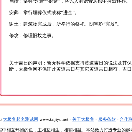
启攒：俗称“洗骨”“拾金”，将先人的遗骨从棺中捡出移葬。
安葬：举行埋葬仪式或称“进金”。
谢土：建筑物完成后，所举行的祭祀。阴宅称“完坟”。
修坟：修理旧坟之事。
关于吉日的声明：暂无科学依据支持黄道吉日的说法及其保
断，太极鱼网不保证此黄道吉日与其它黄道吉日相符，吉日
26
太极鱼起名测试网
www.taijiyu.net -
关于太极鱼
-
服务条款
-
合作
案中相互环抱的鱼，主相互相生，相辅相融。本站致力打造专业的起