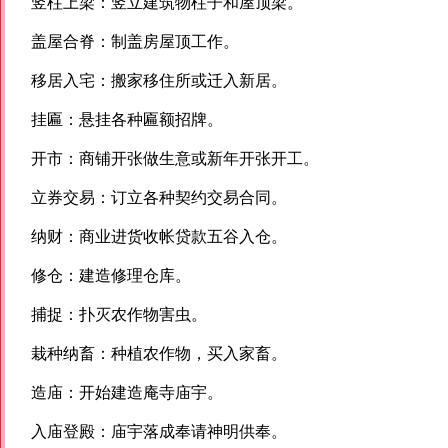
竖柱上梁：竖立建筑物柱子和屋顶梁。
盖屋合脊：制盖房屋顶工作。
移居入宅：搬家移住所或迁入新居。
挂匾：悬挂各种匾额招牌。
开市：商铺开张做生意或新年开张开工。
立券交易：订立各种契约交易合同。
纳财：商业进货收帐贷款五谷入仓。
修仓：建造修理仓库。
捕捉：扑灭农作物害虫。
栽种纳畜：种植农作物，买入家畜。
造庙：开始建造庵寺庙宇。
入庙登殿：庙宇落成奉请神明供奉。