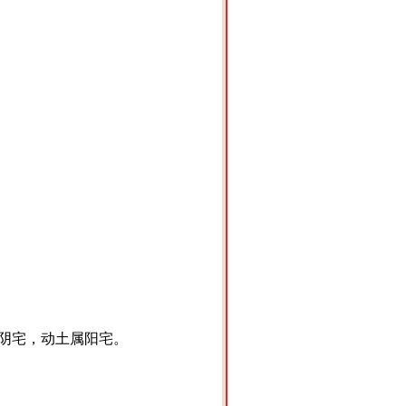
属阴宅，动土属阳宅。