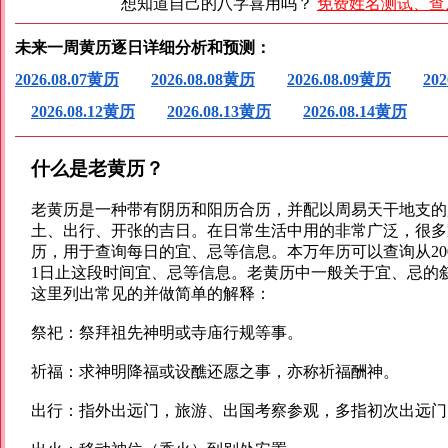
想知道自己的八字喜用吗？
免费姓名测试、查
未来一周黄历逐日详细分析和预测：
2026.08.07黄历
2026.08.08黄历
2026.08.09黄历
20
2026.08.12黄历
2026.08.13黄历
2026.08.14黄历
什么是老黄历？
老黄历是一种带有阴历和阳历合历，并配以周易天干地支的
土、出行、开张的吉日。在日常生活中用的非常广泛，很多
历，用于查询每日的宜、忌等信息。本万年历可以查询从2009年
1日止这段时间宜、忌等信息。老黄历中一般关于宜、忌的
这里列出常见的并做简单的解释：
祭祀：祭拜祖先神明或寺庙行规等事。
祈福：求神明降福或设醮还愿之事，亦称祈福酬神。
出行：指外出远门，旅游、出国考察参观，多指初次出远门