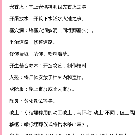
安香火：堂上安供神明祖先香火之事。
开渠放水：开筑下水灌水入池之事。
塞穴洞：堵塞穴洞蚁洞（同埋葬塞穴）。
平治道路：修整道路。
修饰墙垣：装饰、粉刷墙壁。
开生基合寿木：开造坟墓，制作棺材。
入殓：将尸体安放于棺材内和盖棺。
成除服：穿上丧服或除去丧服。
除灵：焚化灵位等事。
破土：专指埋葬用的动工破土，与阳宅“动土”不同，破土
移柩：举行埋葬仪式将棺木移出屋外。