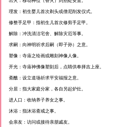
出火：移动神位（香火）到别处安置。
理发：初生婴儿首次剃头或僧尼削发仪式。
修整手足甲：指初生儿首次修剪手足甲。
解除：冲洗清洁宅舍、解除灾厄等事。
求嗣：向神明祈求后嗣（即子孙）之意。
塑像：寺庙之绘画或雕刻神像人像。
开光：寺庙神佛像塑刻后，点睛供奉择吉上座。
斋醮：设立道场祈求平安福报之意。
分居：指大家庭分家，各自另起炉灶。
进人口：收纳养子养女之事。
沐浴：指沐浴斋戒之事。
会亲友：访问或接待亲朋戚友。