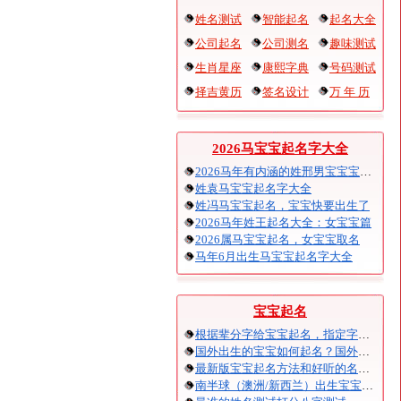
姓名测试
智能起名
起名大全
公司起名
公司测名
趣味测试
生肖星座
康熙字典
号码测试
择吉黄历
签名设计
万 年 历
2026马宝宝起名字大全
2026马年有内涵的姓邢男宝宝宝起名
姓袁马宝宝起名字大全
姓冯马宝宝起名，宝宝快要出生了
2026马年姓王起名大全：女宝宝篇
2026属马宝宝起名，女宝宝取名
马年6月出生马宝宝起名字大全
宝宝起名
根据辈分字给宝宝起名，指定字宝宝起名大全
国外出生的宝宝如何起名？国外出生宝宝八字起名时间怎么算？
最新版宝宝起名方法和好听的名字精选
南半球（澳洲/新西兰）出生宝宝五行八字起名以及时间推算