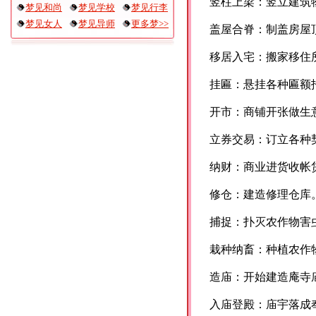
竖柱上梁：竖立建筑
梦见和尚
梦见学校
梦见行李
梦见女人
梦见导师
更多梦>>
盖屋合脊：制盖房屋
移居入宅：搬家移住
挂匾：悬挂各种匾额
开市：商铺开张做生
立券交易：订立各种
纳财：商业进货收帐
修仓：建造修理仓库
捕捉：扑灭农作物害
栽种纳畜：种植农作
造庙：开始建造庵寺
入庙登殿：庙宇落成