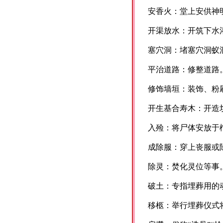
安香火：堂上安供神
开渠放水：开筑下水
塞穴洞：堵塞穴洞蚁
平治道路：修整道路
修饰墙垣：装饰、粉
开生基合寿木：开造
入殓：将尸体安放于
成除服：穿上丧服或
除灵：焚化灵位等事
破土：专指埋葬用的
移柩：举行埋葬仪式