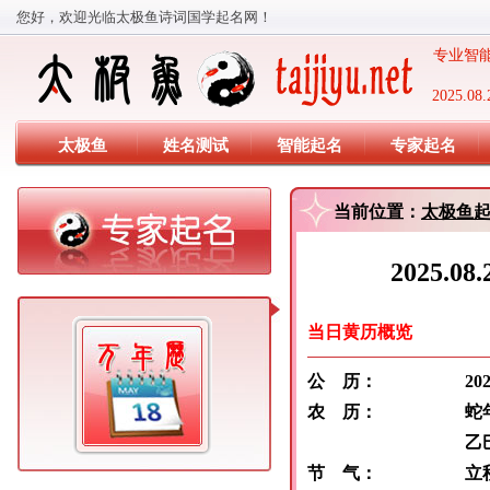
您好，欢迎光临太极鱼诗词国学起名网！
专业智能
2025
太极鱼
姓名测试
智能起名
专家起名
当前位置：
太极鱼
2025.
当日黄历概览
公 历：
2025 年 
农 历：
蛇年 闰
乙巳 甲申
节 气：
立秋:8