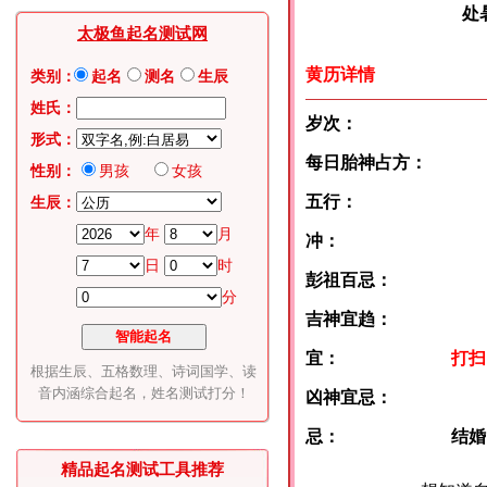
处暑:8月
太极鱼起名测试网
黄历详情
类别：
起名
测名
生辰
姓氏：
岁次：
形式：
每日胎神占方：
性别：
男孩
女孩
五行：
生辰：
年
月
冲：
日
时
彭祖百忌：
分
吉神宜趋：
宜：
打扫
根据生辰、五格数理、诗词国学、读
音内涵综合起名，姓名测试打分！
凶神宜忌：
忌：
结婚
精品起名测试工具推荐