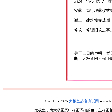
启攒：俗称“洗骨”“
安葬：举行埋葬仪式或
谢土：建筑物完成后
修坟：修理旧坟之事
关于吉日的声明：暂
断，太极鱼网不保证
(C)2010 - 2026
太极鱼起名测试网
www.tai
太极鱼，为太极图案中相互环抱的鱼，主相互