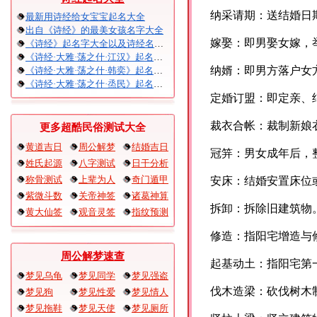
纳采请期：送结婚日
最新用诗经给女宝宝起名大全
出自《诗经》的最美女孩名字大全
嫁娶：即男娶女嫁，
《诗经》起名字大全以及诗经名句赏析
《诗经·大雅·荡之什·江汉》起名大全以及赏析
纳婿：即男方落户女
《诗经·大雅·荡之什·韩奕》起名大全以及赏析
《诗经·大雅·荡之什·烝民》起名大全以及赏析
定婚订盟：即定亲、
裁衣合帐：裁制新娘
更多超酷民俗测试大全
黄道吉日
周公解梦
结婚吉日
冠笄：男女成年后，
姓氏起源
八字测试
日干分析
称骨测试
上辈为人
奇门遁甲
安床：结婚安置床位
紫微斗数
关帝神签
诸葛神算
拆卸：拆除旧建筑物
黄大仙签
观音灵签
指纹预测
修造：指阳宅增造与
周公解梦速查
起基动土：指阳宅第
梦见乌龟
梦见同学
梦见强盗
伐木造梁：砍伐树木
梦见狗
梦见性爱
梦见情人
梦见拖鞋
梦见天使
梦见厕所