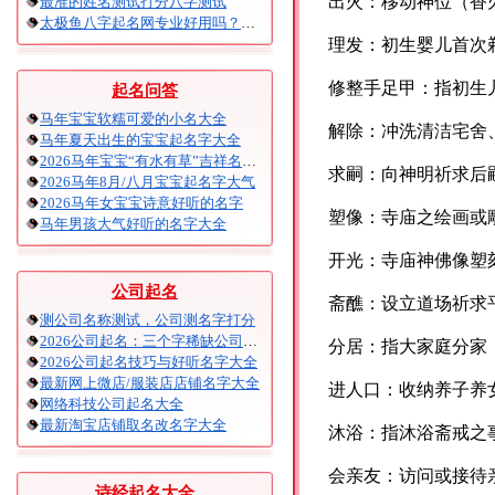
出火：移动神位（香
最准的姓名测试打分八字测试
太极鱼八字起名网专业好用吗？太极鱼起名怎么样？
理发：初生婴儿首次
修整手足甲：指初生
起名问答
马年宝宝软糯可爱的小名大全
解除：冲洗清洁宅舍
马年夏天出生的宝宝起名字大全
2026马年宝宝“有水有草”吉祥名字大全
求嗣：向神明祈求后
2026马年8月/八月宝宝起名字大气
2026马年女宝宝诗意好听的名字
塑像：寺庙之绘画或
马年男孩大气好听的名字大全
开光：寺庙神佛像塑
公司起名
斋醮：设立道场祈求
测公司名称测试，公司测名字打分
2026公司起名：三个字稀缺公司名大全
分居：指大家庭分家
2026公司起名技巧与好听名字大全
最新网上微店/服装店店铺名字大全
进人口：收纳养子养
网络科技公司起名大全
最新淘宝店铺取名改名字大全
沐浴：指沐浴斋戒之
会亲友：访问或接待
诗经起名大全