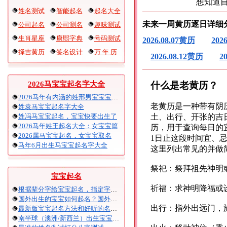
想知道
姓名测试
智能起名
起名大全
未来一周黄历逐日详细
公司起名
公司测名
趣味测试
生肖星座
康熙字典
号码测试
2026.08.07黄历
202
择吉黄历
签名设计
万 年 历
2026.08.12黄历
2
什么是老黄历？
2026马宝宝起名字大全
2026马年有内涵的姓邢男宝宝宝起名
老黄历是一种带有阴
姓袁马宝宝起名字大全
姓冯马宝宝起名，宝宝快要出生了
土、出行、开张的吉
2026马年姓王起名大全：女宝宝篇
历，用于查询每日的宜
2026属马宝宝起名，女宝宝取名
1日止这段时间宜、
马年6月出生马宝宝起名字大全
这里列出常见的并做
祭祀：祭拜祖先神明
宝宝起名
祈福：求神明降福或
根据辈分字给宝宝起名，指定字宝宝起名大全
国外出生的宝宝如何起名？国外出生宝宝八字起名时间怎么算？
出行：指外出远门，
最新版宝宝起名方法和好听的名字精选
南半球（澳洲/新西兰）出生宝宝五行八字起名以及时间推算